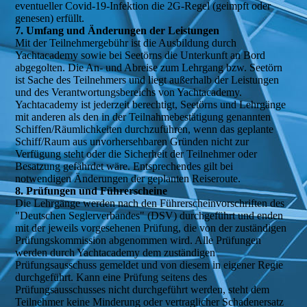
eventueller Covid-19-Infektion die 2G-Regel (geimpft oder
genesen) erfüllt.
7. Umfang und Änderungen der Leistungen
Mit der Teilnehmergebühr ist die Ausbildung durch
Yachtacademy sowie bei Seetörns die Unterkunft an Bord
abgegolten. Die An- und Abreise zum Lehrgang bzw. Seetörn
ist Sache des Teilnehmers und liegt außerhalb der Leistungen
und des Verantwortungsbereichs von Yachtacademy.
Yachtacademy ist jederzeit berechtigt, Seetörns und Lehrgänge
mit anderen als den in der Teilnahmebestätigung genannten
Schiffen/Räumlichkeiten durchzuführen, wenn das geplante
Schiff/Raum aus unvorhersehbaren Gründen nicht zur
Verfügung steht oder die Sicherheit der Teilnehmer oder
Besatzung gefährdet wäre. Entsprechendes gilt bei
notwendigen Änderungen der geplanten Reiseroute.
8. Prüfungen und Führerscheine
Die Lehrgänge werden nach den Führerscheinvorschriften des
"Deutschen Seglerverbandes" (DSV) durchgeführt und enden
mit der jeweils vorgesehenen Prüfung, die von der zuständigen
Prüfungskommission abgenommen wird. Alle Prüfungen
werden durch Yachtacademy dem zuständigen
Prüfungsausschuss gemeldet und von diesem in eigener Regie
durchgeführt. Kann eine Prüfung seitens des
Prüfungsausschusses nicht durchgeführt werden, steht dem
Teilnehmer keine Minderung oder vertraglicher Schadenersatz