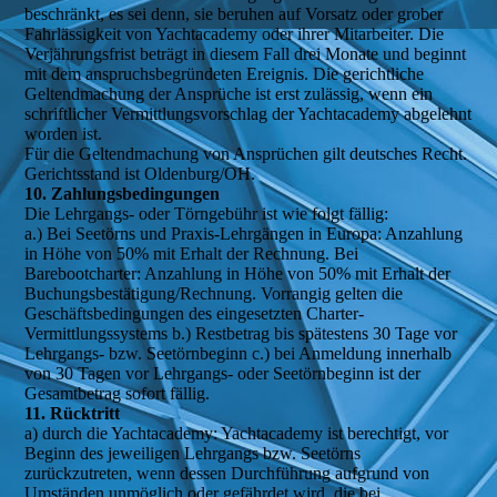
beschränkt, es sei denn, sie beruhen auf Vorsatz oder grober
Fahrlässigkeit von Yachtacademy oder ihrer Mitarbeiter. Die
Verjährungsfrist beträgt in diesem Fall drei Monate und beginnt
mit dem anspruchsbegründeten Ereignis. Die gerichtliche
Geltendmachung der Ansprüche ist erst zulässig, wenn ein
schriftlicher Vermittlungsvorschlag der Yachtacademy abgelehnt
worden ist.
Für die Geltendmachung von Ansprüchen gilt deutsches Recht.
Gerichtsstand ist Oldenburg/OH.
10. Zahlungsbedingungen
Die Lehrgangs- oder Törngebühr ist wie folgt fällig:
a.) Bei Seetörns und Praxis-Lehrgängen in Europa: Anzahlung
in Höhe von 50% mit Erhalt der Rechnung. Bei
Barebootcharter: Anzahlung in Höhe von 50% mit Erhalt der
Buchungsbestätigung/Rechnung. Vorrangig gelten die
Geschäftsbedingungen des eingesetzten Charter-
Vermittlungssystems b.) Restbetrag bis spätestens 30 Tage vor
Lehrgangs- bzw. Seetörnbeginn c.) bei Anmeldung innerhalb
von 30 Tagen vor Lehrgangs- oder Seetörnbeginn ist der
Gesamtbetrag sofort fällig.
11. Rücktritt
a) durch die Yachtacademy: Yachtacademy ist berechtigt, vor
Beginn des jeweiligen Lehrgangs bzw. Seetörns
zurückzutreten, wenn dessen Durchführung aufgrund von
Umständen unmöglich oder gefährdet wird, die bei