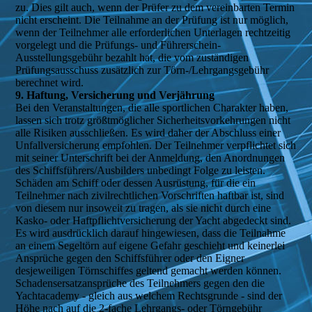
zu. Dies gilt auch, wenn der Prüfer zu dem vereinbarten Termin
nicht erscheint. Die Teilnahme an der Prüfung ist nur möglich,
wenn der Teilnehmer alle erforderlichen Unterlagen rechtzeitig
vorgelegt und die Prüfungs- und Führerschein-
Ausstellungsgebühr bezahlt hat, die vom zuständigen
Prüfungsausschuss zusätzlich zur Törn-/Lehrgangsgebühr
berechnet wird.
9. Haftung, Versicherung und Verjährung
Bei den Veranstaltungen, die alle sportlichen Charakter haben,
lassen sich trotz größtmöglicher Sicherheitsvorkehrungen nicht
alle Risiken ausschließen. Es wird daher der Abschluss einer
Unfallversicherung empfohlen. Der Teilnehmer verpflichtet sich
mit seiner Unterschrift bei der Anmeldung, den Anordnungen
des Schiffsführers/Ausbilders unbedingt Folge zu leisten.
Schäden am Schiff oder dessen Ausrüstung, für die ein
Teilnehmer nach zivilrechtlichen Vorschriften haftbar ist, sind
von diesem nur insoweit zu tragen, als sie nicht durch eine
Kasko- oder Haftpflichtversicherung der Yacht abgedeckt sind.
Es wird ausdrücklich darauf hingewiesen, dass die Teilnahme
an einem Segeltörn auf eigene Gefahr geschieht und keinerlei
Ansprüche gegen den Schiffsführer oder den Eigner
desjeweiligen Törnschiffes geltend gemacht werden können.
Schadensersatzansprüche des Teilnehmers gegen den die
Yachtacademy - gleich aus welchem Rechtsgrunde - sind der
Höhe nach auf die 2-fache Lehrgangs- oder Törngebühr