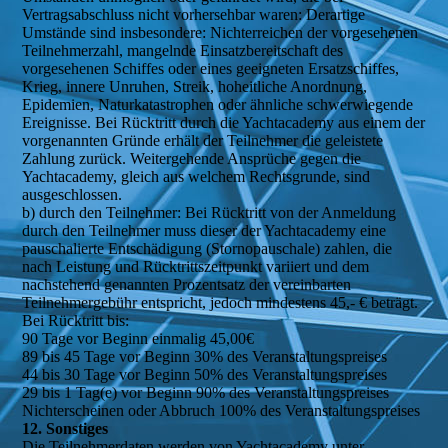
Vertragsabschluss nicht vorhersehbar waren: Derartige
Umstände sind insbesondere: Nichterreichen der vorgesehenen
Teilnehmerzahl, mangelnde Einsatzbereitschaft des
vorgesehenen Schiffes oder eines geeigneten Ersatzschiffes,
Krieg, innere Unruhen, Streik, hoheitliche Anordnung,
Epidemien, Naturkatastrophen oder ähnliche schwerwiegende
Ereignisse. Bei Rücktritt durch die Yachtacademy aus einem der
vorgenannten Gründe erhält der Teilnehmer die geleistete
Zahlung zurück. Weitergehende Ansprüche gegen die
Yachtacademy, gleich aus welchem Rechtsgrunde, sind
ausgeschlossen.
b) durch den Teilnehmer: Bei Rücktritt von der Anmeldung
durch den Teilnehmer muss dieser der Yachtacademy eine
pauschalierte Entschädigung (Stornopauschale) zahlen, die
nach Leistung und Rücktrittszeitpunkt variiert und dem
nachstehend genannten Prozentsatz der vereinbarten
Teilnehmergebühr entspricht, jedoch mindestens 45,- € beträgt.
Bei Rücktritt bis:
90 Tage vor Beginn einmalig 45,00€
89 bis 45 Tage vor Beginn 30% des Veranstaltungspreises
44 bis 30 Tage vor Beginn 50% des Veranstaltungspreises
29 bis 1 Tag(e) vor Beginn 90% des Veranstaltungspreises
Nichterscheinen oder Abbruch 100% des Veranstaltungspreises
12. Sonstiges
Die Teilnehmerdaten werden von Yachtacademy unter