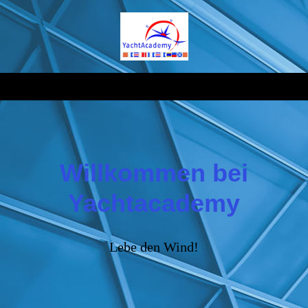
Willkommen bei
Yachtacademy
Lebe den Wind!