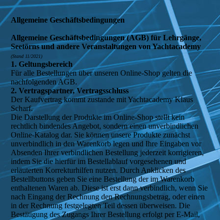
Allgemeine Geschäftsbedingungen
Allgemeine Geschäftsbedingungen (AGB) für Lehrgänge,
Seetörns und andere Veranstaltungen von Yachtacademy
(Stand 11/2021)
1. Geltungsbereich
Für alle Bestellungen über unseren Online-Shop gelten die
nachfolgenden AGB.
2. Vertragspartner, Vertragsschluss
Der Kaufvertrag kommt zustande mit Yachtacademy Klaus
Scharf.
Die Darstellung der Produkte im Online-Shop stellt kein
rechtlich bindendes Angebot, sondern einen unverbindlichen
Online-Katalog dar. Sie können unsere Produkte zunächst
unverbindlich in den Warenkorb legen und Ihre Eingaben vor
Absenden Ihrer verbindlichen Bestellung jederzeit korrigieren,
indem Sie die hierfür im Bestellablauf vorgesehenen und
erläuterten Korrekturhilfen nutzen. Durch Anklicken des
Bestellbuttons geben Sie eine Bestellung der im Warenkorb
enthaltenen Waren ab. Diese ist erst dann verbindlich, wenn Sie
nach Eingang der Rechnung den Rechnungsbetrag, oder einen
in der Rechnung festgelegten Teil dessen überweisen. Die
Bestätigung des Zugangs Ihrer Bestellung erfolgt per E-Mail,