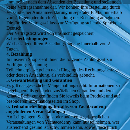
unmittelbar nach dem Absenden der Bestellung und stellt noch
keine Vertragsannahme dar. Wir können Ihre Bestellung durch
Versand einer Annahmeerklärung in separater E-Mail innerhalb
von 2 Tagen oder durch Zusendung der Rechnung annehmen.
Die für den Vertragsschluss zur Verfügung stehende Sprache ist
Deutsch.
Der Vertragstext wird von uns nicht gespeichert.
3. Lieferbedingungen
Wir bestätigen Ihren Bestellungseingang innerhalb von 2
Tagen.
4. Bezahlung
In unserem Shop steht Ihnen die folgende Zahlungsart zur
Verfügung: Rechnung
Teilnehmerplätze gelten nach Eingang des Rechnungsbetrages
oder dessen Anzahlung, als verbindlich gebucht.
5. Gewährleistung und Garantien
Es gilt das gesetzliche Mängelhaftungsrecht. Informationen zu
gegebenenfalls geltenden zusätzlichen Garantien und deren
genaue Bedingungen finden Sie jeweils beim Produkt und auf
besonderen Informationsseiten im Shop.
6. Teilnahmebedingung für alle, von Yachtacademy
angebotenen Veranstaltungen
An Lehrgängen, Seetörns oder anderen segelsportlichen
Veranstaltungen von Yachtacademy kann nur teilnehmen, wer
ausreichend gesund ist, schwimmen kann, sowie hinsichtlich