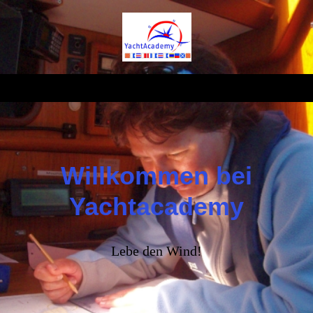
Willkommen bei
Yachtacademy
Lebe den Wind!