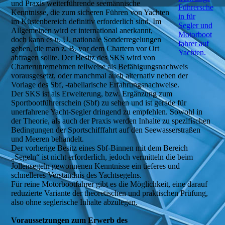
und Praxis weiterführende seemännische
Führersche
Kenntnisse, die zum sicheren Führen von Yachten
in für
im Küstenbereich definitiv erforderlich sind. Im
Segler und
Allgemeinen wird er international anerkannt,
Motorboot
doch kann es u. U. nationale Sonderregelungen
fahrer auf
geben, die man z. B. vor dem Chartern vor Ort
Yachten.
abfragen sollte. Der Besitz des SKS wird von
Charterunternehmen teilweise als Befähigungsnachweis
vorausgesetzt, oder manchmal auch alternativ neben der
Vorlage des Sbf, -tabellarische Erfahrungsnachweise.
Der SKS ist als Erweiterung, bzw. Ergänzung zum
Sportbootführerschein (Sbf) zu sehen und ist gerade für
unerfahrene Yacht-Segler dringend zu empfehlen. Sowohl in
der Theorie, als auch der Praxis werden Inhalte zu spezifischen
Bedingungen der Sportschifffahrt auf den Seewasserstraßen
und Meeren behandelt.
Der vorherige Besitz eines Sbf-Binnen mit dem Bereich
„Segeln“ ist nicht erforderlich, jedoch vermitteln die beim
Jollensegeln gewonnenen Kenntnisse ein tieferes und
schnelleres Verständnis des Yachtsegelns.
Für reine Motorbootfahrer gibt es die Möglichkeit, eine darauf
reduzierte Variante der theoretischen und praktischen Prüfung,
also ohne seglerische Inhalte abzulegen.
Voraussetzungen zum Erwerb des