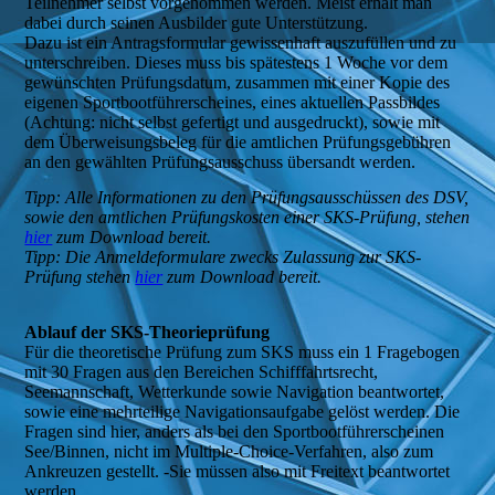
Teilnehmer selbst vorgenommen werden. Meist erhält man
dabei durch seinen Ausbilder gute Unterstützung.
Dazu ist ein Antragsformular gewissenhaft auszufüllen und zu
unterschreiben. Dieses muss bis spätestens 1 Woche vor dem
gewünschten Prüfungsdatum, zusammen mit einer Kopie des
eigenen Sportbootführerscheines, eines aktuellen Passbildes
(Achtung: nicht selbst gefertigt und ausgedruckt), sowie mit
dem Überweisungsbeleg für die amtlichen Prüfungsgebühren
an den gewählten Prüfungsausschuss übersandt werden.
Tipp: Alle Informationen zu den Prüfungsausschüssen des DSV,
sowie den amtlichen Prüfungskosten einer SKS-Prüfung, stehen
hier
zum Download bereit.
Tipp: Die Anmeldeformulare zwecks Zulassung zur SKS-
Prüfung stehen
hier
zum Download bereit.
Ablauf der SKS-Theorieprüfung
Für die theoretische Prüfung zum SKS muss ein 1 Fragebogen
mit 30 Fragen aus den Bereichen Schifffahrtsrecht,
Seemannschaft, Wetterkunde sowie Navigation beantwortet,
sowie eine mehrteilige Navigationsaufgabe gelöst werden. Die
Fragen sind hier, anders als bei den Sportbootführerscheinen
See/Binnen, nicht im Multiple-Choice-Verfahren, also zum
Ankreuzen gestellt. -Sie müssen also mit Freitext beantwortet
werden.