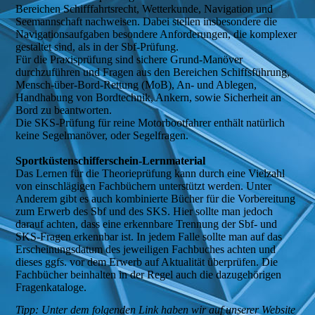
Bereichen Schifffahrtsrecht, Wetterkunde, Navigation und
Seemannschaft nachweisen. Dabei stellen insbesondere die
Navigationsaufgaben besondere Anforderungen, die komplexer
gestaltet sind, als in der Sbf-Prüfung.
Für die Praxisprüfung sind sichere Grund-Manöver
durchzuführen und Fragen aus den Bereichen Schiffsführung,
Mensch-über-Bord-Rettung (MoB), An- und Ablegen,
Handhabung von Bordtechnik, Ankern, sowie Sicherheit an
Bord zu beantworten.
Die SKS-Prüfung für reine Motorbootfahrer enthält natürlich
keine Segelmanöver, oder Segelfragen.
Sportküstenschifferschein-Lernmaterial
Das Lernen für die Theorieprüfung kann durch eine Vielzahl
von einschlägigen Fachbüchern unterstützt werden. Unter
Anderem gibt es auch kombinierte Bücher für die Vorbereitung
zum Erwerb des Sbf und des SKS. Hier sollte man jedoch
darauf achten, dass eine erkennbare Trennung der Sbf- und
SKS-Fragen erkennbar ist. In jedem Falle sollte man auf das
Erscheinungsdatum des jeweiligen Fachbuches achten und
dieses ggfs. vor dem Erwerb auf Aktualität überprüfen. Die
Fachbücher beinhalten in der Regel auch die dazugehörigen
Fragenkataloge.
Tipp: Unter dem folgenden Link haben wir auf unserer Website