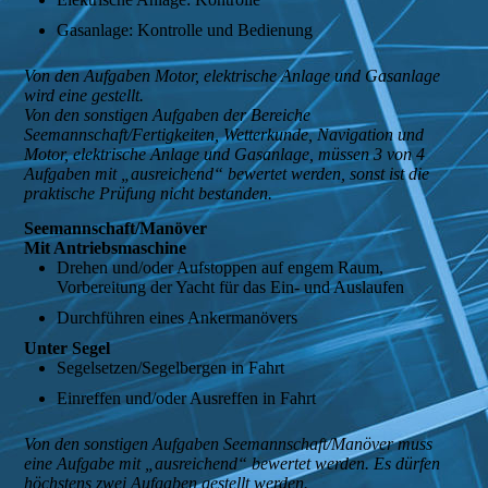
Gasanlage: Kontrolle und Bedienung
Von den Aufgaben Motor, elektrische Anlage und Gasanlage
wird eine gestellt.
Von den sonstigen Aufgaben der Bereiche
Seemannschaft/Fertigkeiten, Wetterkunde, Navigation und
Motor, elektrische Anlage und Gasanlage, müssen 3 von 4
Aufgaben mit „ausreichend“ bewertet werden, sonst ist die
praktische Prüfung nicht bestanden.
Seemannschaft/Manöver
Mit Antriebsmaschine
Drehen und/oder Aufstoppen auf engem Raum,
Vorbereitung der Yacht für das Ein- und Auslaufen
Durchführen eines Ankermanövers
Unter Segel
Segelsetzen/Segelbergen in Fahrt
Einreffen und/oder Ausreffen in Fahrt
Von den sonstigen Aufgaben Seemannschaft/Manöver muss
eine Aufgabe mit „ausreichend“ bewertet werden. Es dürfen
höchstens zwei Aufgaben gestellt werden.