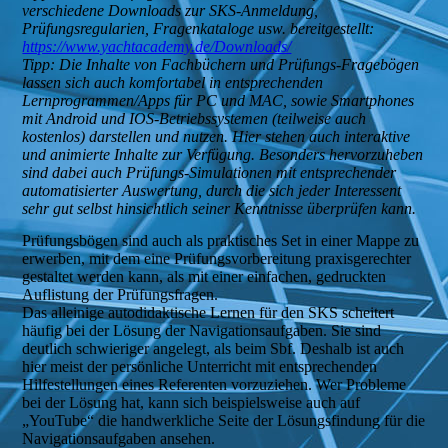
verschiedene Downloads zur SKS-Anmeldung,
Prüfungsregularien, Fragenkataloge usw. bereitgestellt:
https://www.yachtacademy.de/Downloads/
Tipp: Die Inhalte von Fachbüchern und Prüfungs-Fragebögen
lassen sich auch komfortabel in entsprechenden
Lernprogrammen/Apps für PC und MAC, sowie Smartphones
mit Android und IOS-Betriebssystemen (teilweise auch
kostenlos) darstellen und nutzen. Hier stehen auch interaktive
und animierte Inhalte zur Verfügung. Besonders hervorzuheben
sind dabei auch Prüfungs-Simulationen mit entsprechender
automatisierter Auswertung, durch die sich jeder Interessent
sehr gut selbst hinsichtlich seiner Kenntnisse überprüfen kann.
Prüfungsbögen sind auch als praktisches Set in einer Mappe zu
erwerben, mit dem eine Prüfungsvorbereitung praxisgerechter
gestaltet werden kann, als mit einer einfachen, gedruckten
Auflistung der Prüfungsfragen.
Das alleinige autodidaktische Lernen für den SKS scheitert
häufig bei der Lösung der Navigationsaufgaben. Sie sind
deutlich schwieriger angelegt, als beim Sbf. Deshalb ist auch
hier meist der persönliche Unterricht mit entsprechenden
Hilfestellungen eines Referenten vorzuziehen. Wer Probleme
bei der Lösung hat, kann sich beispielsweise auch auf
„YouTube“ die handwerkliche Seite der Lösungsfindung für die
Navigationsaufgaben ansehen.