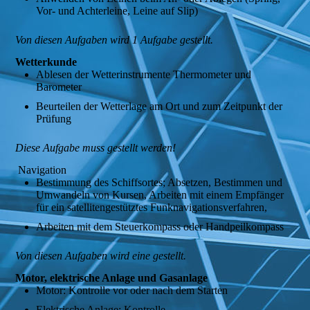
Vor- und Achterleine, Leine auf Slip)
Von diesen Aufgaben wird 1 Aufgabe gestellt.
Wetterkunde
Ablesen der Wetterinstrumente Thermometer und
Barometer
Beurteilen der Wetterlage am Ort und zum Zeitpunkt der
Prüfung
Diese Aufgabe muss gestellt werden!
Navigation
Bestimmung des Schiffsortes; Absetzen, Bestimmen und
Umwandeln von Kursen, Arbeiten mit einem Empfänger
für ein satellitengestütztes Funknavigationsverfahren,
Arbeiten mit dem Steuerkompass oder Handpeilkompass
Von diesen Aufgaben wird eine gestellt.
Motor, elektrische Anlage und Gasanlage
Motor: Kontrolle vor oder nach dem Starten
Elektrische Anlage: Kontrolle