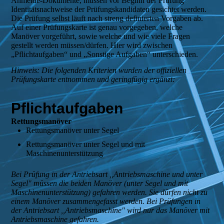
Anmelde-Dokumente, müssen vor Beginn der Prüfung
Identitätsnachweise der Prüfungskandidaten gesichtet werden.
Die Prüfung selbst läuft nach streng definierten Vorgaben ab.
Auf einer Prüfungskarte ist genau vorgegeben, welche
Manöver vorgeführt, sowie welche und wie viele Fragen
gestellt werden müssen/dürfen. Hier wird zwischen
„Pflichtaufgaben“ und „Sonstige Aufgaben“ unterschieden.
Hinweis: Die folgenden Kriterien wurden der offiziellen
Prüfungskarte entnommen und geringfügig ergänzt:
Pflichtaufgaben
Rettungsmanöver
Rettungsmanöver unter Segel
Rettungsmanöver unter Segel und mit
Maschinenunterstützung
Bei Prüfung in der Antriebsart ,,Antriebsmaschine und unter
Segel" müssen die beiden Manöver (unter Segel und mit
Maschinenunterstützung) gefahren werden. Sie dürfen nicht zu
einem Manöver zusammengefasst werden. Bei Prüfungen in
der Antriebsart ,,Antriebsmaschine" wird nur das Manöver mit
Antriebsmaschine gefahren.