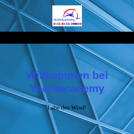
Willkommen bei
Yachtacademy
Lebe den Wind!