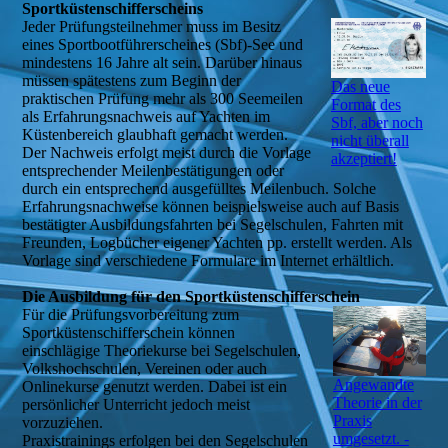
Sportküstenschifferscheins
Jeder Prüfungsteilnehmer muss im Besitz
eines Sportbootführerscheines (Sbf)-See und
mindestens 16 Jahre alt sein. Darüber hinaus
müssen spätestens zum Beginn der
Das neue
praktischen Prüfung mehr als 300 Seemeilen
Format des
als Erfahrungsnachweis auf Yachten im
Sbf, aber noch
Küstenbereich glaubhaft gemacht werden.
nicht überall
Der Nachweis erfolgt meist durch die Vorlage
akzeptiert!
entsprechender Meilenbestätigungen oder
durch ein entsprechend ausgefülltes Meilenbuch. Solche
Erfahrungsnachweise können beispielsweise auch auf Basis
bestätigter Ausbildungsfahrten bei Segelschulen, Fahrten mit
Freunden, Logbücher eigener Yachten pp. erstellt werden. Als
Vorlage sind verschiedene Formulare im Internet erhältlich.
Die Ausbildung für den Sportküstenschifferschein
Für die Prüfungsvorbereitung zum
Sportküstenschifferschein können
einschlägige Theoriekurse bei Segelschulen,
Volkshochschulen, Vereinen oder auch
Angewandte
Onlinekurse genutzt werden. Dabei ist ein
Theorie in der
persönlicher Unterricht jedoch meist
Praxis
vorzuziehen.
umgesetzt. -
Praxistrainings erfolgen bei den Segelschulen