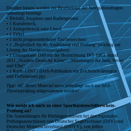
Darüber hinaus werden zur Bearbeitung der Navigationsfragen
unbedingt benötigt:
• Bleistift, Anspitzer und Radiergummi
• 1 Kursdreieck,
• 1 Anlegedreieck oder Lineal
• 1 Zirkel
• 1 nicht programmierbarer Taschenrechner
• 1 „Begleitheft für die Ausbildung und Prüfung“ (wichtig zur
Lösung der Navigationsaufgaben)
• 1 Übungskarte D49 mit der Bezeichnung INT 1463, Stand
2011 „Nordsee Deutsche Küste“, „Mündungen der Jade, Weser
und Elbe“
• 1 Karte-1/INT1 (Heft-Publikation mit Zeichenerklärungen
und Definitionen pp).
Tipp: All` dieses Material muss unbedingt auch zur SKS-
Theorieprüfung mitgenommen werden!
Wie melde ich mich zu einer Sportküstenschifferschein-
Prüfung an?
Die Anmeldungen für Prüfungen müssen bei den regionalen
Prüfungsausschüssen von Deutscher Seglerverband (DSV) und
Deutscher Motoryachtverband (DMYV), von jedem