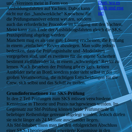
Dort, wo es
und -Vereinen meist in Form von
flach und eng
Ausbildungsfahrten auf Yachten. Dabei kann
ist!
nicht nur das „handwerkliche“ Knowhow für
die Prüfungsmanöver erlernt werden, sondern
auch das erforderliche Procedere im Umgang mit den Yachten.
Meist kann zum Ende der Ausbildungsfahrten gleich die SKS-
Praxisprüfung abgelegt werden.
Manchem mag es als eine gute Lösung erscheinen, die Prüfung
in einem „einfachen“ Revier abzulegen. Man sollte jedoch
bedenken, dass die Prüfungsinhalte und -Modalitäten
vorgegeben sind, und es zweitens für die eigene Sicherheit
bestimmt zielführender ist, in einem „schwierigen“ Revier zu
lernen. Nach Bestehen der Prüfung gibt es ggfs. keinen
Ausbilder mehr an Bord, sondern jeder steht selbst in der
großen Verantwortung, die richtigen Entscheidungen für die
Crew, sich selbst und das Schiff zu treffen.
Grundinformationen zur SKS-Prüfung
In den 2 Teil-Prüfungen zum SKS müssen verschiedene
Kenntnisse in Theorie und Praxis nachgewiesen werden. Im
Gegensatz zur Sbf-Prüfung können beide Prüfungsteile in
beliebiger Reihenfolge getrennt abgelegt werden. Jedoch dürfen
sie nicht länger als 24 Monate auseinander liegen.
Als Sbf-Inhaber, muss man für den erfolgreichen Abschluss
einer SKS-Theorieprüfung erweiterte Kenntnisse in den