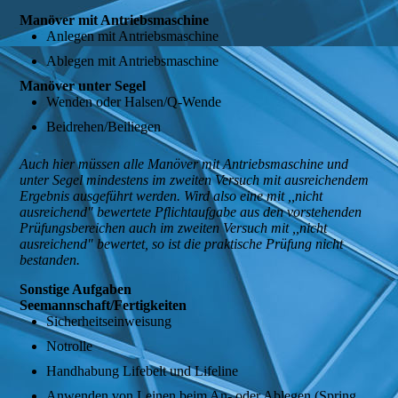
Manöver mit Antriebsmaschine
Anlegen mit Antriebsmaschine
Ablegen mit Antriebsmaschine
Manöver unter Segel
Wenden oder Halsen/Q-Wende
Beidrehen/Beiliegen
Auch hier müssen alle Manöver mit Antriebsmaschine und
unter Segel mindestens im zweiten Versuch mit ausreichendem
Ergebnis ausgeführt werden. Wird also eine mit ,,nicht
ausreichend" bewertete Pflichtaufgabe aus den vorstehenden
Prüfungsbereichen auch im zweiten Versuch mit ,,nicht
ausreichend" bewertet, so ist die praktische Prüfung nicht
bestanden.
Sonstige Aufgaben
Seemannschaft/Fertigkeiten
Sicherheitseinweisung
Notrolle
Handhabung Lifebelt und Lifeline
Anwenden von Leinen beim An- oder Ablegen (Spring,