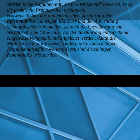
Werden beide Aufgaben mit ,,nicht ausreichend" bewertet, so ist
die praktische Prüfung nicht bestanden.
Hinweis: Neben der rein technischen Ausführung der
Pflichtmanöver, sonstigen Manöver und der Anwendung
Seemännischer Fähigkeiten, ist auch die Crewführung von
Wichtigkeit. Die Crew muss vor der Ausführung entsprechend
eingewiesen/eingeteilt und angeleitet werden, damit die
Manöver nicht nur präzise, sondern auch zum richtigen
Zeitpunkt ausgeführt werden. Dazu sind die richtigen
Kommandos erforderlich.