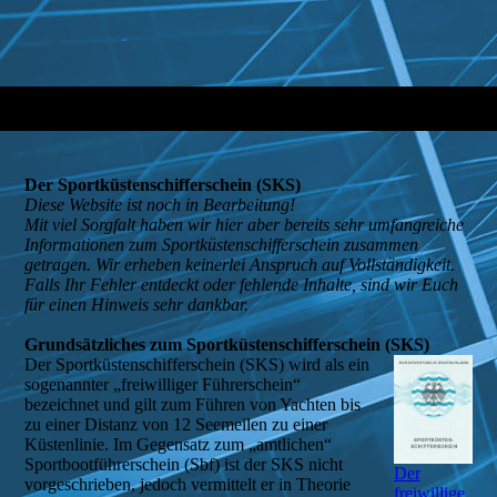
Der Sportküstenschifferschein (SKS)
Diese Website ist noch in Bearbeitung!
Mit viel Sorgfalt haben wir hier aber bereits sehr umfangreiche
Informationen zum Sportküstenschifferschein zusammen
getragen. Wir erheben keinerlei Anspruch auf Vollständigkeit.
Falls Ihr Fehler entdeckt oder fehlende Inhalte, sind wir Euch
für einen Hinweis sehr dankbar.
Grundsätzliches zum Sportküstenschifferschein (SKS)
Der Sportküstenschifferschein (SKS) wird als ein
sogenannter „freiwilliger Führerschein“
bezeichnet und gilt zum Führen von Yachten bis
zu einer Distanz von 12 Seemeilen zu einer
Küstenlinie. Im Gegensatz zum „amtlichen“
Sportbootführerschein (Sbf) ist der SKS nicht
Der
vorgeschrieben, jedoch vermittelt er in Theorie
freiwillige